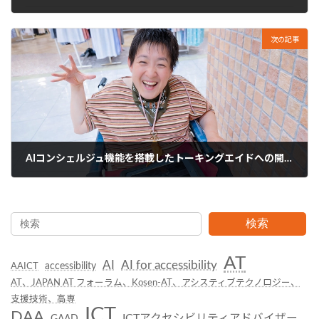
2025年5月22日
次の記事
AIコンシェルジュ機能を搭載したトーキングエイドへの開発協力
2026年2月25日
検索
AT
AI
AI for accessibility
accessibility
AAICT
AT、JAPAN AT フォーラム、Kosen-AT、アシスティブテクノロジー、
支援技術、高専
ICT
DAA
ICTアクセシビリティアドバイザー
GAAD