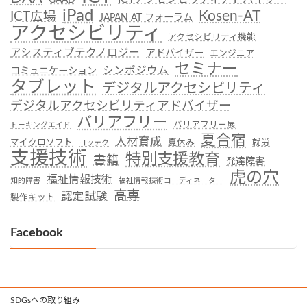
iPad
Kosen-AT
ICT広場
JAPAN AT フォーラム
アクセシビリティ
アクセシビリティ機能
アシスティブテクノロジー
アドバイザー
エンジニア
セミナー
シンポジウム
コミュニケーション
タブレット
デジタルアクセシビリティ
デジタルアクセシビリティアドバイザー
バリアフリー
バリアフリー展
トーキングエイド
夏合宿
人材育成
マイクロソフト
夏休み
就労
ヨッテク
支援技術
特別支援教育
書籍
発達障害
虎の穴
福祉情報技術
知的障害
福祉情報技術コーディネーター
高専
認定試験
製作キット
Facebook
SDGsへの取り組み