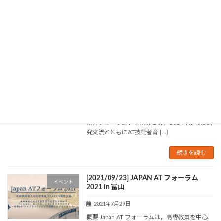
教職員・学生（本科生・専攻科生）で組織され
たネットワーク活動で、高齢者や障害のあ […]
続きを読む
[2022/09/16] JAPAN AT フォーラム
イベント
2022 in 新居浜
2022年8月2日
概要 Japan AT フォーラムは，高専教員を中心
に2010年から福祉・情報教育関連の研究交流の
場として開催されていた「全国KOSEN福祉情報
教育フォーラム」を前身とし，2014年からは研
究交流とともにAT技術者育 […]
続きを読む
[2021/09/23] JAPAN AT フォーラム
イベント
2021 in 富山
2021年7月29日
概要 Japan AT フォーラムは，高専教員を中心