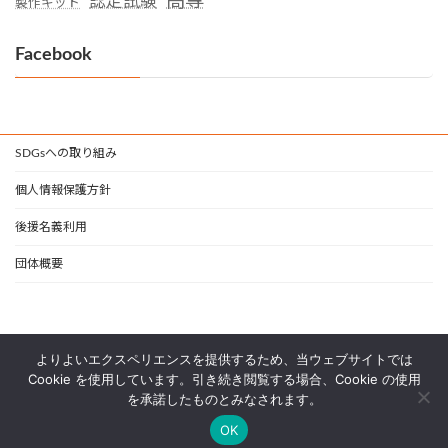
高専
認定試験
製作キット
Facebook
SDGsへの取り組み
個人情報保護方針
後援名義利用
団体概要
よりよいエクスペリエンスを提供するため、当ウェブサイトでは
Cookie を使用しています。引き続き閲覧する場合、Cookie の使用
を承諾したものとみなされます。
Copyright © 一般社団法人 日本支援技術協会 All Rights Reserved.
OK
Powered by
WordPress
with
Lightning Theme
&
VK All in One Expansion Unit