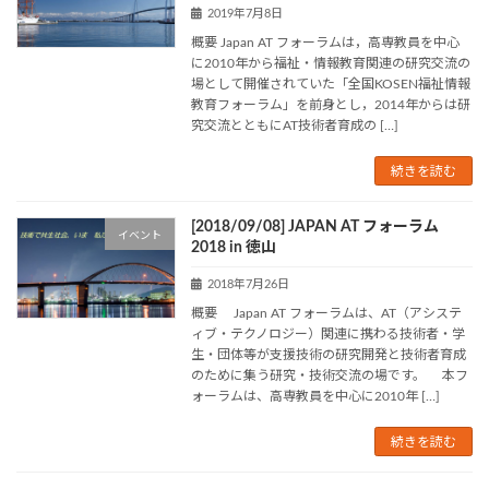
2019年7月8日
概要 Japan AT フォーラムは，高専教員を中心
に2010年から福祉・情報教育関連の研究交流の
場として開催されていた「全国KOSEN福祉情報
教育フォーラム」を前身とし，2014年からは研
究交流とともにAT技術者育成の […]
続きを読む
[2018/09/08] JAPAN AT フォーラム
イベント
2018 in 徳山
2018年7月26日
概要 Japan AT フォーラムは、AT（アシステ
ィブ・テクノロジー）関連に携わる技術者・学
生・団体等が支援技術の研究開発と技術者育成
のために集う研究・技術交流の場です。 本フ
ォーラムは、高専教員を中心に2010年 […]
続きを読む