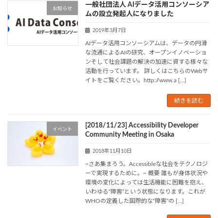
一般社団法人 AIデータ活用コンソーシア
お知らせ
ムの設立発起人になりました
2019年3月7日
AIデータ活用コンソーシアムは、データの円滑
な流通によるAIの研究、オープンイノベーショ
ンそして社会課題の解決の加速に資する様々な
活動を行っています。 詳しくはこちらのWebサ
イトをご覧ください。http://www.a […]
続きを読む
[2018/11/23] Accessibility Developer
イベント
Community Meeting in Osaka
2018年11月10日
~さあ集まろう。Accessibleな社会をテクノロジ
ーで実現するために。~ 概要 誰もが身体状況や
環境の変化によっては生活機能に困難を抱え、
いわゆる“障害”という状態になります。これが
WHOの定義した国際的な“障害”の […]