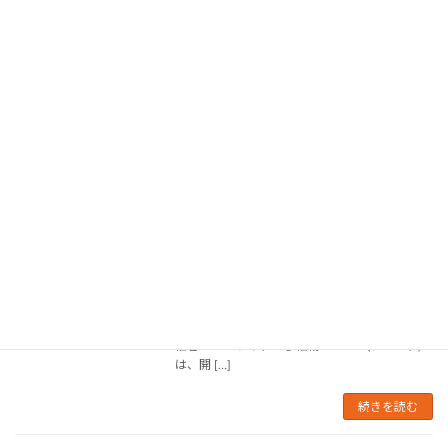
続きを読む
超福祉展2020に参加します
お知らせ
2020年8月28日
超福祉展のシンポジウムに参加します。こちら
のページをご覧ください。
続きを読む
[2019/05/29] Microsoft de:code2019
イベント
EXPO
2019年5月1日
Microsoft de:code2019 EXPOAI for GOOD – 社
会課題を解決するテクノロジ – 概要 以下、主
催者のWebサイトから転載 de:code (デコード)
は、開 […]
続きを読む