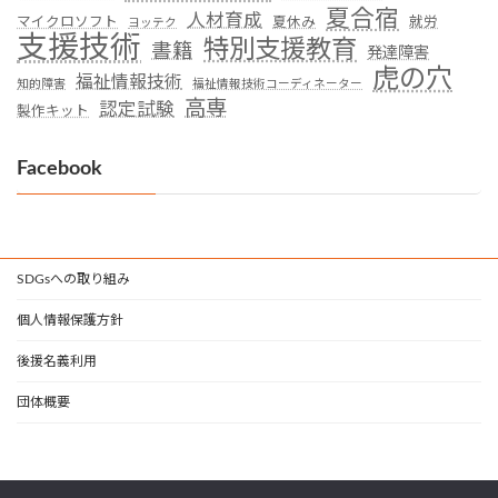
夏合宿
人材育成
マイクロソフト
夏休み
就労
ヨッテク
支援技術
特別支援教育
書籍
発達障害
虎の穴
福祉情報技術
知的障害
福祉情報技術コーディネーター
高専
認定試験
製作キット
Facebook
SDGsへの取り組み
個人情報保護方針
後援名義利用
団体概要