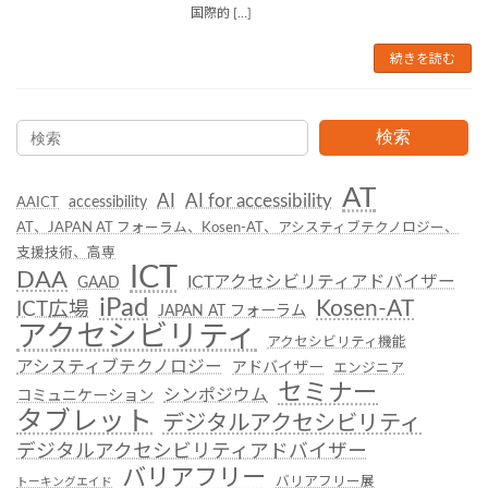
国際的 […]
続きを読む
検索
AT
AI
AI for accessibility
accessibility
AAICT
AT、JAPAN AT フォーラム、Kosen-AT、アシスティブテクノロジー、
支援技術、高専
ICT
DAA
ICTアクセシビリティアドバイザー
GAAD
iPad
Kosen-AT
ICT広場
JAPAN AT フォーラム
アクセシビリティ
アクセシビリティ機能
アシスティブテクノロジー
アドバイザー
エンジニア
セミナー
シンポジウム
コミュニケーション
タブレット
デジタルアクセシビリティ
デジタルアクセシビリティアドバイザー
バリアフリー
バリアフリー展
トーキングエイド