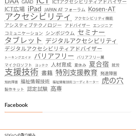
ICT
DAA
ICTアクセシビリティアドバイザー
GAAD
iPad
Kosen-AT
ICT広場
JAPAN AT フォーラム
アクセシビリティ
アクセシビリティ機能
アシスティブテクノロジー
アドバイザー
エンジニア
セミナー
シンポジウム
コミュニケーション
タブレット
デジタルアクセシビリティ
デジタルアクセシビリティアドバイザー
バリアフリー
バリアフリー展
トーキングエイド
夏合宿
人材育成
マイクロソフト
夏休み
就労
ヨッテク
支援技術
特別支援教育
書籍
発達障害
虎の穴
福祉情報技術
知的障害
福祉情報技術コーディネーター
高専
認定試験
製作キット
Facebook
SDGsへの取り組み