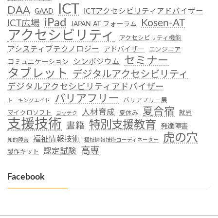
ICT
DAA
ICTアクセシビリティアドバイザー
GAAD
iPad
Kosen-AT
ICT広場
JAPAN AT フォーラム
アクセシビリティ
アクセシビリティ機能
アシスティブテクノロジー
アドバイザー
エンジニア
セミナー
シンポジウム
コミュニケーション
タブレット
デジタルアクセシビリティ
デジタルアクセシビリティアドバイザー
バリアフリー
バリアフリー展
トーキングエイド
夏合宿
人材育成
マイクロソフト
夏休み
就労
ヨッテク
支援技術
特別支援教育
書籍
発達障害
虎の穴
福祉情報技術
知的障害
福祉情報技術コーディネーター
高専
認定試験
製作キット
Facebook