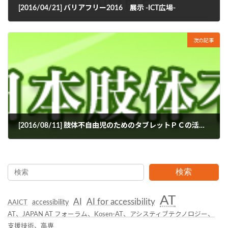
[2016/04/21] バリアフリー2016 展示 -ICT広場-
2016年2月9日
次の記事
[2016/08/11] 肢体不自由児のためのタブレットＰＣの活用研修会
2016年4月28日
検索
AT
AI
AI for accessibility
accessibility
AAICT
AT、JAPAN AT フォーラム、Kosen-AT、アシスティブテクノロジー、
支援技術、高専