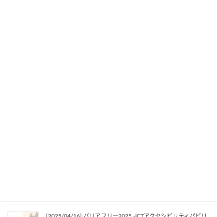
2023年4月20日
夏合宿2022～ICT虎の穴6thを開催します
2022年4月21日
[2026/05/21] GAAD 2026 〜みんなで学ぼう！デジタルアクセ
シビリティ〜
2026年5月9日
[2026/07/25] 夏合宿2026 〜DAA虎の穴 10th in 東京・新宿〜
2026年4月18日
[2025/11/05] Japan ATフォーラム／DAAフォーラム2025
2025年8月28日
[2025/04/16] バリアフリー2025 -ICTアクセシビリティパビリ