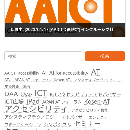
保護中: [2023/04/17][AAICT会員限定] インクルーシブ社会実現とICT利活用についての調査研究
2023年5月10日
検索
AT
AI
AI for accessibility
accessibility
AAICT
AT、JAPAN AT フォーラム、Kosen-AT、アシスティブテクノロジー、
支援技術、高専
ICT
DAA
ICTアクセシビリティアドバイザー
GAAD
iPad
Kosen-AT
ICT広場
JAPAN AT フォーラム
アクセシビリティ
アクセシビリティ機能
アシスティブテクノロジー
アドバイザー
エンジニア
セミナー
シンポジウム
コミュニケーション