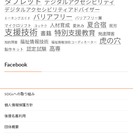
タブレット
デジタルアクセシビリティ
デジタルアクセシビリティアドバイザー
バリアフリー
バリアフリー展
トーキングエイド
夏合宿
人材育成
マイクロソフト
夏休み
就労
ヨッテク
支援技術
特別支援教育
書籍
発達障害
虎の穴
福祉情報技術
知的障害
福祉情報技術コーディネーター
高専
認定試験
製作キット
Facebook
SDGsへの取り組み
個人情報保護方針
後援名義利用
団体概要