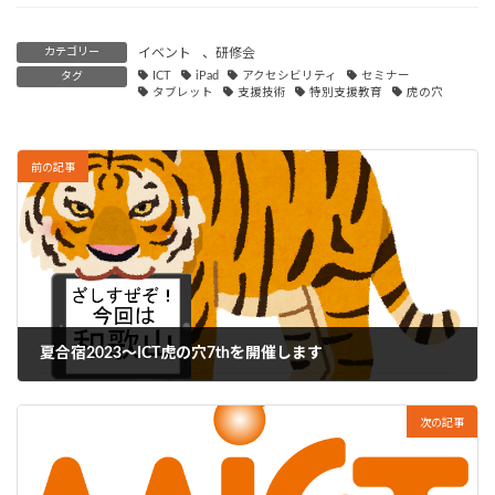
カテゴリー
イベント
、
研修会
タグ
ICT
iPad
アクセシビリティ
セミナー
タブレット
支援技術
特別支援教育
虎の穴
前の記事
夏合宿2023～ICT虎の穴7thを開催します
2023年4月20日
次の記事