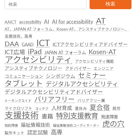
検索
AT
AI
AI for accessibility
accessibility
AAICT
AT、JAPAN AT フォーラム、Kosen-AT、アシスティブテクノロジー、
支援技術、高専
ICT
DAA
ICTアクセシビリティアドバイザー
GAAD
iPad
Kosen-AT
ICT広場
JAPAN AT フォーラム
アクセシビリティ
アクセシビリティ機能
アシスティブテクノロジー
アドバイザー
エンジニア
セミナー
シンポジウム
コミュニケーション
タブレット
デジタルアクセシビリティ
デジタルアクセシビリティアドバイザー
バリアフリー
バリアフリー展
トーキングエイド
夏合宿
人材育成
マイクロソフト
夏休み
就労
ヨッテク
支援技術
特別支援教育
書籍
発達障害
虎の穴
福祉情報技術
知的障害
福祉情報技術コーディネーター
高専
認定試験
製作キット