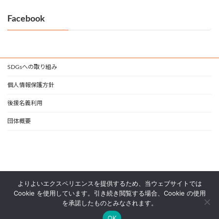
Facebook
SDGsへの取り組み
個人情報保護方針
後援名義利用
団体概要
よりよいエクスペリエンスを提供するため、当ウェブサイトでは
Copyright © 一般社団法人 日本支援技術協会 All Rights Reserved.
Cookie を使用しています。引き続き閲覧する場合、Cookie の使用
を承諾したものとみなされます。
Powered by
WordPress
with
Lightning Theme
&
VK All in One Expansion Unit
OK