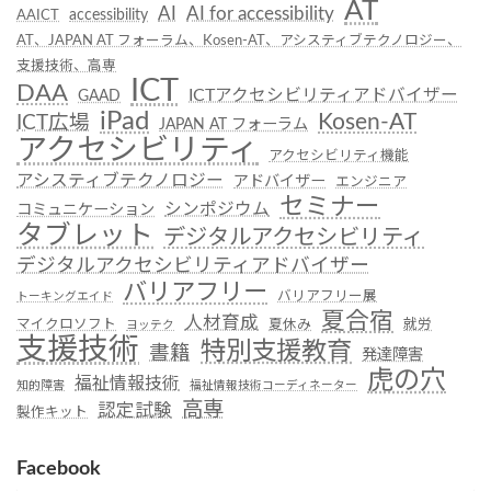
AT
AI
AI for accessibility
accessibility
AAICT
AT、JAPAN AT フォーラム、Kosen-AT、アシスティブテクノロジー、
支援技術、高専
ICT
DAA
ICTアクセシビリティアドバイザー
GAAD
iPad
Kosen-AT
ICT広場
JAPAN AT フォーラム
アクセシビリティ
アクセシビリティ機能
アシスティブテクノロジー
アドバイザー
エンジニア
セミナー
シンポジウム
コミュニケーション
タブレット
デジタルアクセシビリティ
デジタルアクセシビリティアドバイザー
バリアフリー
バリアフリー展
トーキングエイド
夏合宿
人材育成
マイクロソフト
夏休み
就労
ヨッテク
支援技術
特別支援教育
書籍
発達障害
虎の穴
福祉情報技術
知的障害
福祉情報技術コーディネーター
高専
認定試験
製作キット
Facebook