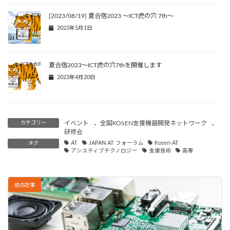
[2023/08/19] 夏合宿2023 ～ICT虎の穴 7th～
2023年5月1日
夏合宿2023～ICT虎の穴7thを開催します
2023年4月20日
カテゴリー
イベント
、
全国KOSEN支援機器開発ネットワーク
、
研修会
タグ
AT
JAPAN AT フォーラム
Kosen-AT
アシスティブテクノロジー
支援技術
高専
前の記事