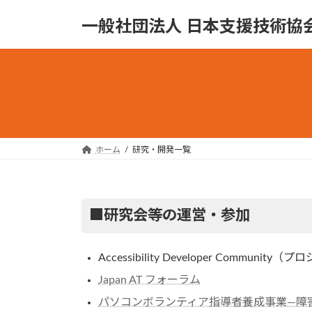
コ
ナ
一般社団法人 日本支援技術協
ン
ビ
テ
ゲ
ン
ー
ツ
シ
へ
ョ
ス
ン
キ
に
ッ
移
ホーム
研究・開発一覧
プ
動
■研究会等の運営・参加
Accessibility Developer Communit
Japan AT フォーラム
パソコンボランティア指導者養成事業—障