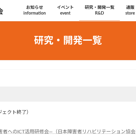
お知らせ
イベント
研究・開発一覧
通販
会
information
event
R&D
store
研究・開発一覧
y（プロジェクト終了）
害者へのICT活用研修会—（日本障害者リハビリテーション協