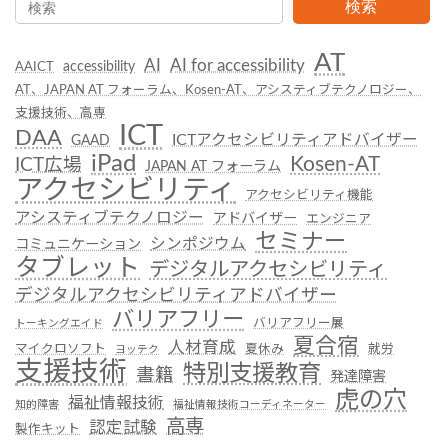
検索
AT
AI
AI for accessibility
accessibility
AAICT
AT、JAPAN AT フォーラム、Kosen-AT、アシスティブテクノロジー、
支援技術、高専
ICT
DAA
ICTアクセシビリティアドバイザー
GAAD
iPad
Kosen-AT
ICT広場
JAPAN AT フォーラム
アクセシビリティ
アクセシビリティ機能
アシスティブテクノロジー
アドバイザー
エンジニア
セミナー
シンポジウム
コミュニケーション
タブレット
デジタルアクセシビリティ
デジタルアクセシビリティアドバイザー
バリアフリー
バリアフリー展
トーキングエイド
夏合宿
人材育成
マイクロソフト
夏休み
就労
ヨッテク
支援技術
特別支援教育
書籍
発達障害
虎の穴
福祉情報技術
知的障害
福祉情報技術コーディネーター
高専
認定試験
製作キット