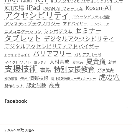
DAA
ICTアクセシビリティアドバイザー
GAAD
iPad
Kosen-AT
ICT広場
JAPAN AT フォーラム
アクセシビリティ
アクセシビリティ機能
アシスティブテクノロジー
アドバイザー
エンジニア
セミナー
シンポジウム
コミュニケーション
タブレット
デジタルアクセシビリティ
デジタルアクセシビリティアドバイザー
バリアフリー
バリアフリー展
トーキングエイド
夏合宿
人材育成
マイクロソフト
夏休み
就労
ヨッテク
支援技術
特別支援教育
書籍
発達障害
虎の穴
福祉情報技術
知的障害
福祉情報技術コーディネーター
高専
認定試験
製作キット
Facebook
SDGsへの取り組み