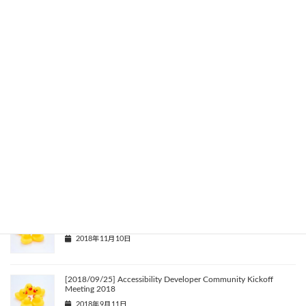
[2020/09/03] 超福祉展2020 シンポジウム-困難のある方を
Empowerする先端技術-
2020年8月27日
[2020/02/08] 地域医療の課題をエンジニアの視点で考えてみ
ませんか？ -エンジニアｘ開業医-
2020年1月6日
[2019/05/29] Microsoft de:code2019 EXPO
2019年5月1日
[2018/11/23] Accessibility Developer Community Meeting in
Osaka
2018年11月10日
[2018/09/25] Accessibility Developer Community Kickoff
Meeting 2018
2018年9月11日