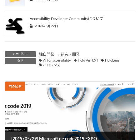
Accessibility Developer Communityについて
2018年5月22日
カテゴリー
独自開発
、
研究・開発
AI for accessibility
Holo AirTEXT
HoloLens
タグ
ホロレンズ
前の記事
[2019/05/29] Microsoft de:code2019 EXPO