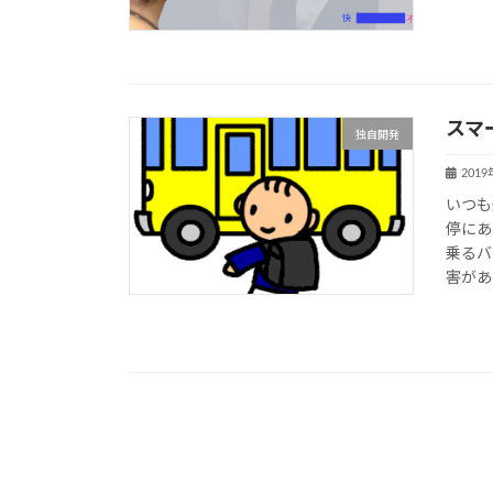
スマ
独自開発
201
いつも
停にあ
乗るバ
害があ