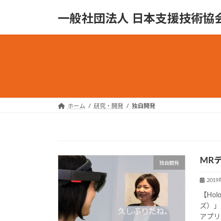
コ
ナ
一般社団法人 日本支援技術協
ン
ビ
テ
ゲ
ン
ー
ツ
シ
へ
ョ
ス
ン
キ
に
ッ
移
ホーム
研究・開発
独自開発
プ
動
MRデ
独自開発
201
【Hol
ズ）」
アプリ