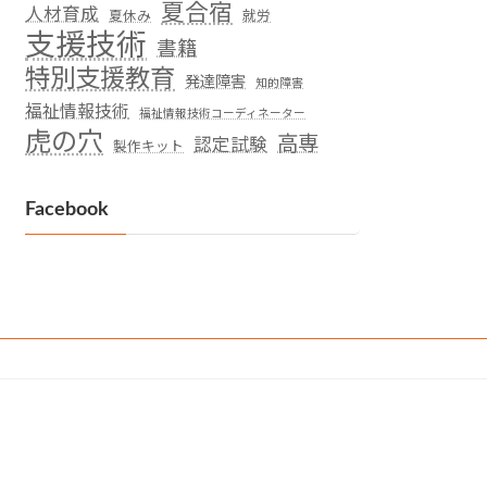
夏合宿
人材育成
夏休み
就労
支援技術
書籍
特別支援教育
発達障害
知的障害
福祉情報技術
福祉情報技術コーディネーター
虎の穴
高専
認定試験
製作キット
Facebook