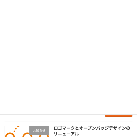
育サービスのWebサイトにある特集【ビジネス
に役立つ資格図鑑】でデジタルアクセシビリテ
ィアドバイザー認定試験が紹介されました。 先
日「DAA Story #2」にご出演いただい […]
続きを読む
[2025/11/01] 秋合宿2025 〜DAA虎の
イベント
穴 9th〜 in 鹿児島・指宿
2025年1月10日
障害を感じている子どもへのデジタルの利活用
を学んでみませんか？ まずは障害のある子ど
もたちの困りを理解し、デジタルトランスフォ
ーメーションが進む社会を理解しましょう。子
どもたちが羽ばたいていく社会を想像しましょ
う。可能 […]
続きを読む
ロゴマークとオープンバッジデザインの
お知らせ
リニューアル