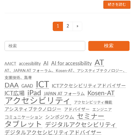
続きを読む
投
1
2
»
固
固
定
定
稿
ペ
ペ
の
検索
ー
ー
ジ
ジ
ペ
AT
AI
AI for accessibility
accessibility
AAICT
ー
AT、JAPAN AT フォーラム、Kosen-AT、アシスティブテクノロジー、
ジ
支援技術、高専
ICT
DAA
ICTアクセシビリティアドバイザー
送
GAAD
iPad
Kosen-AT
ICT広場
JAPAN AT フォーラム
り
アクセシビリティ
アクセシビリティ機能
アシスティブテクノロジー
アドバイザー
エンジニア
セミナー
シンポジウム
コミュニケーション
タブレット
デジタルアクセシビリティ
デジタルアクセシビリティアドバイザー