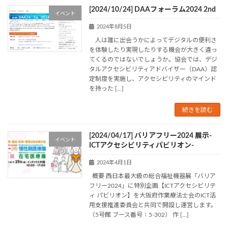
[2024/10/24] DAAフォーラム2024 2nd
イベント
2024年8月5日
人は誰に出会うかによってデジタルの便利さ
を体験したり実現したりする機会が大きく違っ
てくるのではないでしょうか。協会では、デジ
タルアクセシビリティアドバイザー（DAA）認
定制度を実施し、アクセシビリティのマインド
を持った […]
続きを読む
[2024/04/17] バリアフリー2024 展示-
イベント
ICTアクセシビリティパビリオン-
2024年4月1日
概要 西日本最大級の総合福祉機器展「バリア
フリー2024」に特別企画【ICTアクセシビリテ
ィ パビリオン】を大阪府作業療法士会のICT活
用支援推進委員会と共同で開設し運営します。
（5号館 ブース番号：5-302） 作 […]