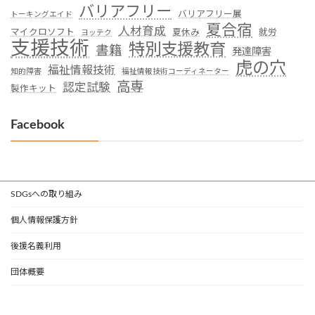
バリアフリー
バリアフリー展
トーキングエイド
夏合宿
人材育成
マイクロソフト
夏休み
就労
ヨッテク
支援技術
特別支援教育
書籍
発達障害
虎の穴
福祉情報技術
知的障害
福祉情報技術コーディネーター
高専
認定試験
製作キット
Facebook
SDGsへの取り組み
個人情報保護方針
後援名義利用
団体概要