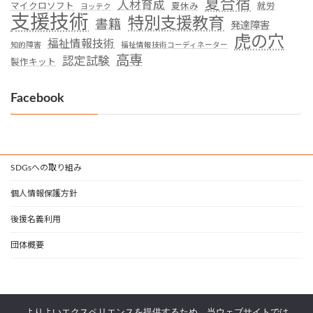
夏合宿
人材育成
マイクロソフト
夏休み
就労
ヨッテク
支援技術
特別支援教育
書籍
発達障害
虎の穴
福祉情報技術
知的障害
福祉情報技術コーディネーター
高専
認定試験
製作キット
Facebook
SDGsへの取り組み
個人情報保護方針
後援名義利用
団体概要
よりよいエクスペリエンスを提供するため、当ウェブサイトでは