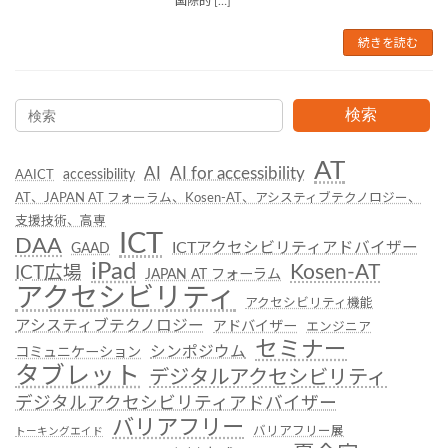
国際的 […]
続きを読む
検索
AT
AI
AI for accessibility
accessibility
AAICT
AT、JAPAN AT フォーラム、Kosen-AT、アシスティブテクノロジー、
支援技術、高専
ICT
DAA
ICTアクセシビリティアドバイザー
GAAD
iPad
Kosen-AT
ICT広場
JAPAN AT フォーラム
アクセシビリティ
アクセシビリティ機能
アシスティブテクノロジー
アドバイザー
エンジニア
セミナー
シンポジウム
コミュニケーション
タブレット
デジタルアクセシビリティ
デジタルアクセシビリティアドバイザー
バリアフリー
バリアフリー展
トーキングエイド