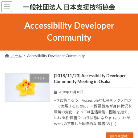
コ
ナ
一般社団法人 日本支援技術協会
ン
ビ
テ
ゲ
ン
ー
Accessibility Developer
ツ
シ
へ
ョ
Community
ス
ン
キ
に
ッ
移
ホーム
Accessibility Developer Community
プ
動
[2018/11/23] Accessibility Developer
イベント
Community Meeting in Osaka
2018年11月10日
~さあ集まろう。Accessibleな社会をテクノロジ
ーで実現するために。~ 概要 誰もが身体状況や
環境の変化によっては生活機能に困難を抱え、
いわゆる“障害”という状態になります。これが
WHOの定義した国際的な“障害”の […]
続きを読む