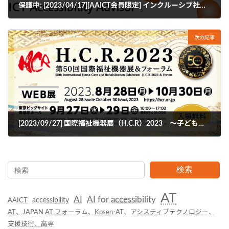
保護中: [2023/04/17][AAICT会員限定] インクルーシブ社会実現とICT利活用についての調査研究
2023年5月10日
次の記事
[2023/09/27] 国際福祉機器展（H.C.R）2023 〜子ども広場〜
2023年9月13日
検索
AT
AI
AI for accessibility
accessibility
AAICT
AT、JAPAN AT フォーラム、Kosen-AT、アシスティブテクノロジー、
支援技術、高専