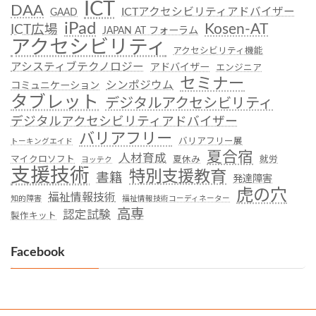
ICT
DAA
ICTアクセシビリティアドバイザー
GAAD
iPad
Kosen-AT
ICT広場
JAPAN AT フォーラム
アクセシビリティ
アクセシビリティ機能
アシスティブテクノロジー
アドバイザー
エンジニア
セミナー
シンポジウム
コミュニケーション
タブレット
デジタルアクセシビリティ
デジタルアクセシビリティアドバイザー
バリアフリー
バリアフリー展
トーキングエイド
夏合宿
人材育成
マイクロソフト
夏休み
就労
ヨッテク
支援技術
特別支援教育
書籍
発達障害
虎の穴
福祉情報技術
知的障害
福祉情報技術コーディネーター
高専
認定試験
製作キット
Facebook