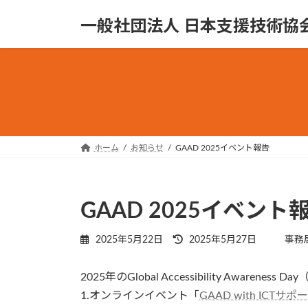
コ
ナ
一般社団法人 日本支援技術協
ン
ビ
テ
ゲ
ン
ー
ツ
シ
へ
ョ
ス
ン
キ
に
ッ
移
ホーム
お知らせ
GAAD 2025イベント報告
プ
動
GAAD 2025イベント
最
2025年5月22日
2025年5月27日
事務
終
更
2025年のGlobal Accessibility Awa
新
1.オンラインイベント「
GAAD with ICT
日