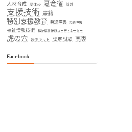
夏合宿
人材育成
夏休み
就労
支援技術
書籍
特別支援教育
発達障害
知的障害
福祉情報技術
福祉情報技術コーディネーター
虎の穴
高専
認定試験
製作キット
Facebook