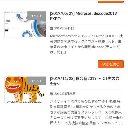
[2019/05/29] Microsoft de:code2019
イベント
EXPO
2019年5月1日
Microsoft de:code2019 EXPOAI for GOOD – 社
会課題を解決するテクノロジ – 概要 以下、主
催者のWebサイトから転載 de:code (デコード)
は、開 […]
続きを読む
[2019/11/23] 秋合宿2019 ～ICT虎の穴
イベント
5th～
2019年4月25日
ハイサーイ！琉球でもひたすら学ぶ！ 概要 特
別支援教育でICT機器を活かしきるためのさま
ざまな講義と実習をタブレットコースと視線入
力コースに分けて実施いたします。 主催 一般社
団法人 日本支援技術協会 共催 マジカルトイ […]