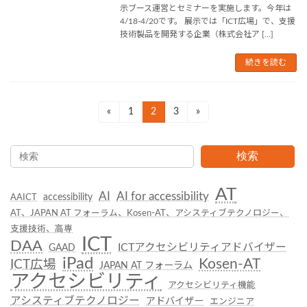
示ブース運営とセミナーを実施します。今年は
4/18-4/20です。 展示では「ICT広場」で、支援
技術製品を開発する企業（株式会社ア […]
続きを読む
投
«
1
2
3
»
固
固
固
定
定
定
稿
ペ
ペ
ペ
の
検索
ー
ー
ー
ジ
ジ
ジ
ペ
AT
AI
AI for accessibility
accessibility
AAICT
ー
AT、JAPAN AT フォーラム、Kosen-AT、アシスティブテクノロジー、
ジ
支援技術、高専
ICT
DAA
ICTアクセシビリティアドバイザー
送
GAAD
iPad
Kosen-AT
ICT広場
JAPAN AT フォーラム
り
アクセシビリティ
アクセシビリティ機能
アシスティブテクノロジー
アドバイザー
エンジニア