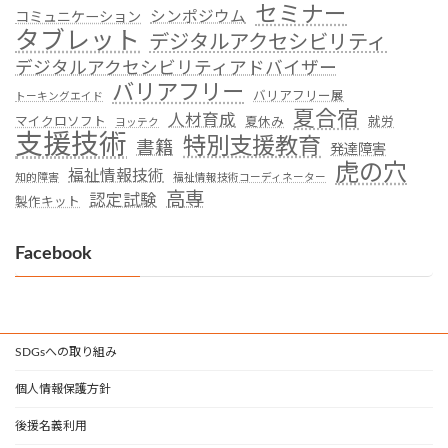
セミナー
シンポジウム
コミュニケーション
タブレット
デジタルアクセシビリティ
デジタルアクセシビリティアドバイザー
バリアフリー
バリアフリー展
トーキングエイド
夏合宿
人材育成
マイクロソフト
夏休み
就労
ヨッテク
支援技術
特別支援教育
書籍
発達障害
虎の穴
福祉情報技術
知的障害
福祉情報技術コーディネーター
高専
認定試験
製作キット
Facebook
SDGsへの取り組み
個人情報保護方針
後援名義利用