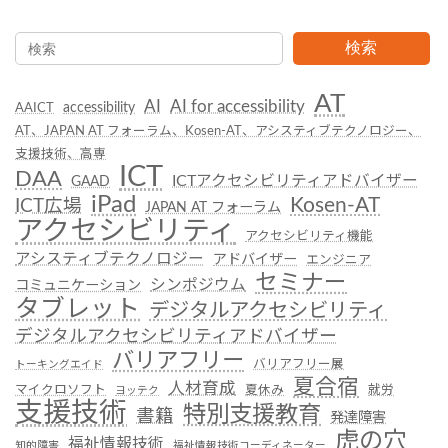
検索
AT
AI
AI for accessibility
accessibility
AAICT
AT、JAPAN AT フォーラム、Kosen-AT、アシスティブテクノロジー、
支援技術、高専
ICT
DAA
ICTアクセシビリティアドバイザー
GAAD
iPad
Kosen-AT
ICT広場
JAPAN AT フォーラム
アクセシビリティ
アクセシビリティ機能
アシスティブテクノロジー
アドバイザー
エンジニア
セミナー
シンポジウム
コミュニケーション
タブレット
デジタルアクセシビリティ
デジタルアクセシビリティアドバイザー
バリアフリー
バリアフリー展
トーキングエイド
夏合宿
人材育成
マイクロソフト
夏休み
就労
ヨッテク
支援技術
特別支援教育
書籍
発達障害
虎の穴
福祉情報技術
知的障害
福祉情報技術コーディネーター