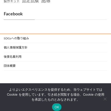
高専
認定試験
製作キット
Facebook
SDGsへの取り組み
個人情報保護方針
後援名義利用
団体概要
よりよいエクスペリエンスを提供するため、当ウェブサイトでは
Cookie を使用しています。引き続き閲覧する場合、Cookie の使用
を承諾したものとみなされます。
Copyright © 一般社団法人 日本支援技術協会 All Rights Reserved.
OK
Powered by
WordPress
with
Lightning Theme
&
VK All in One Expansion Unit