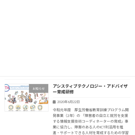
[2020/11/21] JAPAN ATフォーラム2020
イベント
in 熊本
2020年9月17日
概要 Japan AT フォーラムは，高専教員を中心
に2010年から福祉・情報教育関連の研究交流の
場として開催されていた「全国KOSEN福祉情報
教育フォーラム」を前身とし，2014年からは研
究交流とともにAT技術者育成の […]
続きを読む
アシスティブテクノロジー・アドバイザ
お知らせ
ー育成研修
2020年6月22日
令和元年度 厚生労働省教育訓練プログラム開
発事業（2年）の 「障害者の自立と就労を支援
する情報支援技術コーディネーターの育成」事
業に協力し、障害のある人のICT利活用を推
進・サポートできる人材を育成するための学習