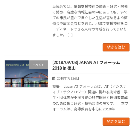
当協会では、情報支援技術の調査・研究・開発
に努め、高度な情報社会の中にあっても、すべ
ての市民が豊かで自立した生活が営めるよう研
修会や展示会などを通じ、地域で支援技術をコ
ーディネートできる人材の育成を行ってまいり
ました。 […]
続きを読む
[2018/09/08] JAPAN AT フォーラム
イベント
2018 in 徳山
2018年7月26日
概要 Japan AT フォーラムは、AT（アシステ
ィブ・テクノロジー）関連に携わる技術者・学
生・団体等が支援技術の研究開発と技術者育成
のために集う研究・技術交流の場です。 本フ
ォーラムは、高専教員を中心に2010年 […]
続きを読む