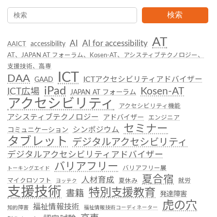
検索
AT
AI
AI for accessibility
accessibility
AAICT
AT、JAPAN AT フォーラム、Kosen-AT、アシスティブテクノロジー、
支援技術、高専
ICT
DAA
ICTアクセシビリティアドバイザー
GAAD
iPad
Kosen-AT
ICT広場
JAPAN AT フォーラム
アクセシビリティ
アクセシビリティ機能
アシスティブテクノロジー
アドバイザー
エンジニア
セミナー
シンポジウム
コミュニケーション
タブレット
デジタルアクセシビリティ
デジタルアクセシビリティアドバイザー
バリアフリー
バリアフリー展
トーキングエイド
夏合宿
人材育成
マイクロソフト
夏休み
就労
ヨッテク
支援技術
特別支援教育
書籍
発達障害
虎の穴
福祉情報技術
知的障害
福祉情報技術コーディネーター