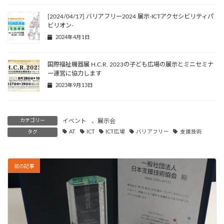
[2024/04/17] バリアフリー2024 展示-ICTアクセシビリティパ
ビリオン-
2024年4月1日
国際福祉機器展 H.C.R. 2023の子ども広場の展示とミニセミナ
ー運営に協力します
2023年9月13日
カテゴリー
イベント
、
展示会
タグ
AT
ICT
ICT広場
バリアフリー
支援技術
前の記事