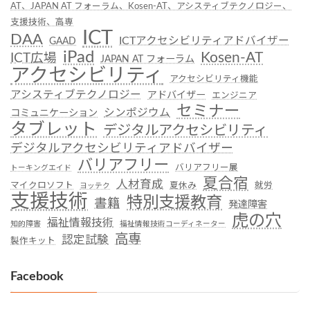
AT、JAPAN AT フォーラム、Kosen-AT、アシスティブテクノロジー、
支援技術、高専
ICT
DAA
ICTアクセシビリティアドバイザー
GAAD
iPad
Kosen-AT
ICT広場
JAPAN AT フォーラム
アクセシビリティ
アクセシビリティ機能
アシスティブテクノロジー
アドバイザー
エンジニア
セミナー
シンポジウム
コミュニケーション
タブレット
デジタルアクセシビリティ
デジタルアクセシビリティアドバイザー
バリアフリー
バリアフリー展
トーキングエイド
夏合宿
人材育成
マイクロソフト
夏休み
就労
ヨッテク
支援技術
特別支援教育
書籍
発達障害
虎の穴
福祉情報技術
知的障害
福祉情報技術コーディネーター
高専
認定試験
製作キット
Facebook