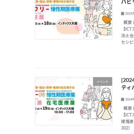
パビ
202
概要 
【IC
法士会
セシビ
[20
イベント
ティ
202
概要 
【IC
援推進
302） 