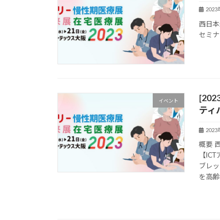
202
西日本
セミナ
[20
イベント
ティ
202
概要 
【IC
ブレッ
を高齢