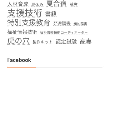
夏合宿
人材育成
夏休み
就労
支援技術
書籍
特別支援教育
発達障害
知的障害
福祉情報技術
福祉情報技術コーディネーター
虎の穴
高専
認定試験
製作キット
Facebook