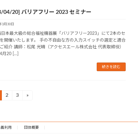
23/04/20] バリアフリー 2023 セミナー
3年3月30日
西日本最大級の総合福祉機器展「バリアフリー2023」にて2本のセ
を開催いたします。 手の不自由な方の入力スイッチの選定と適合
ご紹介 講師：松尾 光晴（アクセスエール株式会社 代表取締役）
月20 […]
続きを読む
2
3
»
固
固
定
定
ペ
ペ
ー
ー
ジ
ジ
名義利用
団体概要