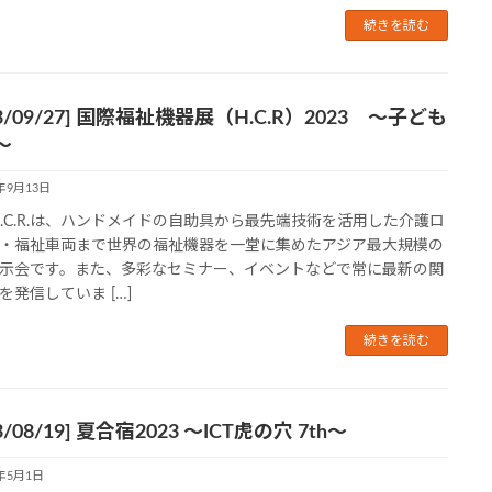
続きを読む
23/09/27] 国際福祉機器展（H.C.R）2023 〜子ども
〜
3年9月13日
H.C.R.は、ハンドメイドの自助具から最先端技術を活用した介護ロ
・福祉車両まで世界の福祉機器を一堂に集めたアジア最大規模の
示会です。また、多彩なセミナー、イベントなどで常に最新の関
を発信していま […]
続きを読む
23/08/19] 夏合宿2023 ～ICT虎の穴 7th～
3年5月1日