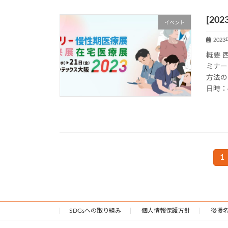
[20
イベント
202
概要 
ミナー
方法の
日時：4
投
1
固
定
稿
ペ
の
ー
ジ
SDGsへの取り組み
個人情報保護方針
後援
ペ