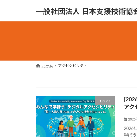
コ
ナ
一般社団法人 日本支援技術協
ン
ビ
テ
ゲ
ン
ー
ツ
シ
へ
ョ
ス
ン
キ
に
ッ
移
ホーム
アクセシビリティ
プ
動
[20
イベント
アク
202
2026年
学ぼう