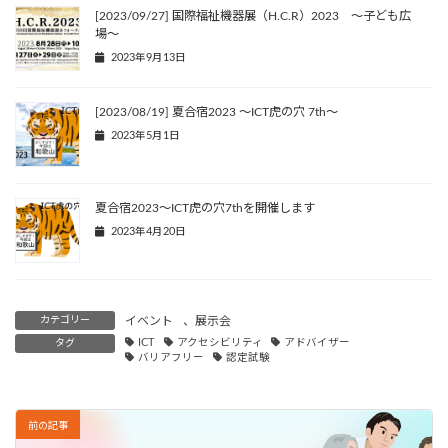
[2023/09/27] 国際福祉機器展（H.C.R）2023 〜子ども広
場〜
2023年9月13日
[2023/08/19] 夏合宿2023 ～ICT虎の穴 7th～
2023年5月1日
夏合宿2023～ICT虎の穴7thを開催します
2023年4月20日
カテゴリー
イベント
、
展示会
タグ
ICT
アクセシビリティ
アドバイザー
バリアフリー
認定試験
前の記事