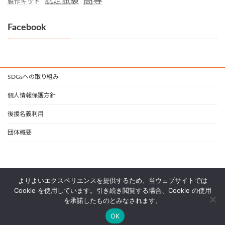
高専
認定試験
製作キット
Facebook
SDGsへの取り組み
個人情報保護方針
後援名義利用
団体概要
よりよいエクスペリエンスを提供するため、当ウェブサイトでは
Cookie を使用しています。引き続き閲覧する場合、Cookie の使用
を承諾したものとみなされます。
Copyright © 一般社団法人 日本支援技術協会 All Rights Reserved.
OK
Powered by
WordPress
with
Lightning Theme
&
VK All in One Expansion Unit