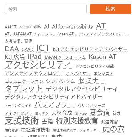
検索
AT
AI
AI for accessibility
accessibility
AAICT
AT、JAPAN AT フォーラム、Kosen-AT、アシスティブテクノロジー、
支援技術、高専
ICT
DAA
ICTアクセシビリティアドバイザー
GAAD
iPad
Kosen-AT
ICT広場
JAPAN AT フォーラム
アクセシビリティ
アクセシビリティ機能
アシスティブテクノロジー
アドバイザー
エンジニア
セミナー
シンポジウム
コミュニケーション
タブレット
デジタルアクセシビリティ
デジタルアクセシビリティアドバイザー
バリアフリー
バリアフリー展
トーキングエイド
夏合宿
人材育成
マイクロソフト
夏休み
就労
ヨッテク
支援技術
特別支援教育
書籍
発達障害
虎の穴
福祉情報技術
知的障害
福祉情報技術コーディネーター