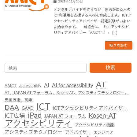
2021年11月15日
デジタルデバイドを作らない！障害がある人の
ICT利活用を支援する人材を育成します。 ICTア
クセシビリティアドバイザー認定試験がいよい
よ始まります。 当協会は、「ICTアクセシビ
リティアドバイザー（AAICT*1）」 […]
続きを読む
検索
AT
AI
AI for accessibility
accessibility
AAICT
AT、JAPAN AT フォーラム、Kosen-AT、アシスティブテクノロジー、
支援技術、高専
ICT
DAA
ICTアクセシビリティアドバイザー
GAAD
iPad
Kosen-AT
ICT広場
JAPAN AT フォーラム
アクセシビリティ
アクセシビリティ機能
アシスティブテクノロジー
アドバイザー
エンジニア