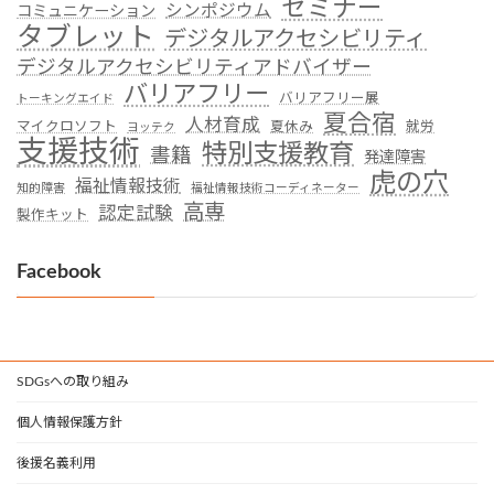
セミナー
シンポジウム
コミュニケーション
タブレット
デジタルアクセシビリティ
デジタルアクセシビリティアドバイザー
バリアフリー
バリアフリー展
トーキングエイド
夏合宿
人材育成
マイクロソフト
夏休み
就労
ヨッテク
支援技術
特別支援教育
書籍
発達障害
虎の穴
福祉情報技術
知的障害
福祉情報技術コーディネーター
高専
認定試験
製作キット
Facebook
SDGsへの取り組み
個人情報保護方針
後援名義利用