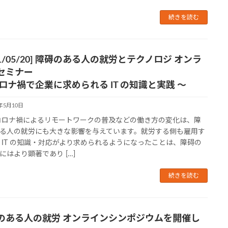
続きを読む
21/05/20] 障碍のある人の就労とテクノロジ オンラ
セミナー
コロナ禍で企業に求められる IT の知識と実践 ～
1年5月10日
コロナ禍によるリモートワークの普及などの働き方の変化は、障
る人の就労にも大きな影響を与えています。就労する側も雇用す
 IT の知識・対応がより求められるようになったことは、障碍の
にはより顕著であり […]
続きを読む
のある人の就労 オンラインシンポジウムを開催し