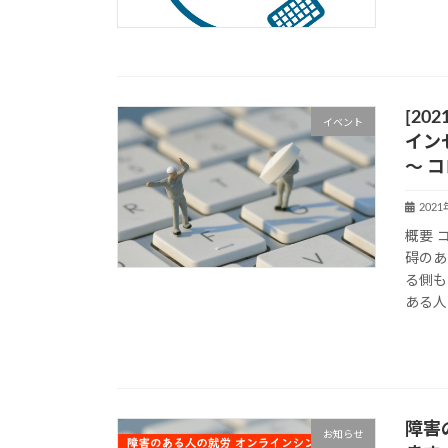
[20
イベント
イン
～ 
202
概要 
碍のあ
る側も
ある人
障害
お知らせ