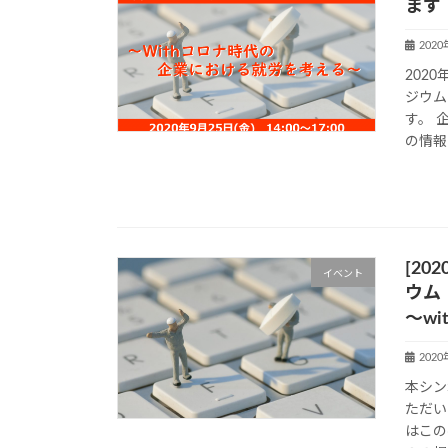
ます
202
202
ジウム
す。 
の情報
[20
イベント
ウム
～w
202
本シン
ただい
はこの