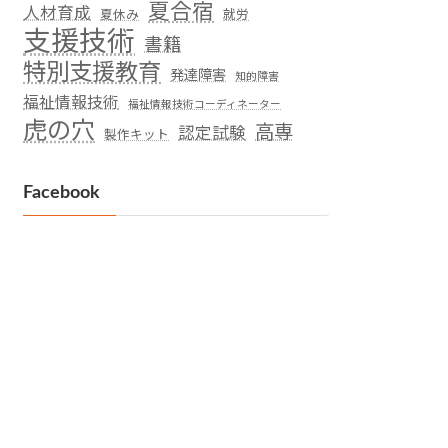
夏合宿
人材育成
夏休み
就労
支援技術
書籍
特別支援教育
発達障害
知的障害
福祉情報技術
福祉情報技術コーディネーター
虎の穴
高専
認定試験
製作キット
Facebook