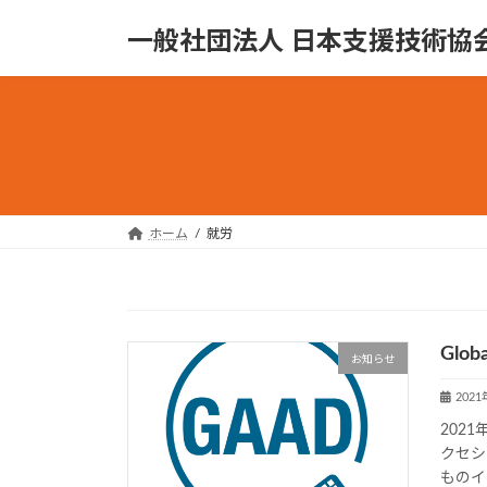
コ
ナ
一般社団法人 日本支援技術協
ン
ビ
テ
ゲ
ン
ー
ツ
シ
へ
ョ
ス
ン
キ
に
ッ
移
ホーム
就労
プ
動
Globa
お知らせ
202
2021年
クセシ
ものイ