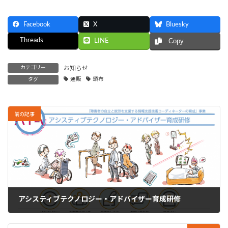
Facebook
X
Bluesky
Threads
LINE
Copy
カテゴリー
お知らせ
タグ
通販
頒布
前の記事
アシスティブテクノロジー・アドバイザー育成研修
2020年6月22日