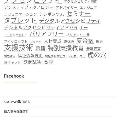
アクセシビリティ
アクセシビリティ機能
アシスティブテクノロジー
アドバイザー
エンジニア
セミナー
シンポジウム
コミュニケーション
タブレット
デジタルアクセシビリティ
デジタルアクセシビリティアドバイザー
バリアフリー
バリアフリー展
トーキングエイド
夏合宿
人材育成
マイクロソフト
夏休み
就労
ヨッテク
支援技術
特別支援教育
書籍
発達障害
虎の穴
福祉情報技術
知的障害
福祉情報技術コーディネーター
高専
認定試験
製作キット
Facebook
SDGsへの取り組み
個人情報保護方針