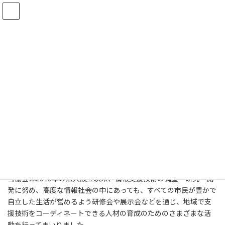
コ
ナ
一般社団法人 日本支援技術協会
ン
ビ
テ
ゲ
ン
ー
お知らせ
ツ
シ
へ
ョ
ス
ン
キ
に
ホーム
お知らせ
新生記念イベントを開催しました
ッ
移
プ
動
新生記念イベントを開催しまし
た
最
2019年3月17日
2019年4月24日
事務局
終
更
当協会は2016年の法人設立以来、情報支援技術の調査・研究・開
新
発に努め、高度な情報社会の中にあっても、すべての市民が豊かで
日
時
自立した生活が営めるよう研修会や展示会などを通じ、地域で支
:
援技術をコーディネートできる人材の育成のためのさまざまな活