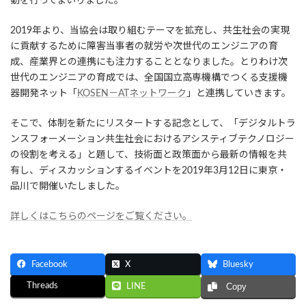
動を行ってまいりました。
2019年より、当協会は取り組むテーマを拡充し、共生社会の実現
に貢献するために障害当事者の就労や次世代のエンジニアの育
成、産業界との連携にも注力することとなりました。とりわけ次
世代のエンジニアの育成では、全国国立高専機構でつくる支援機
器開発ネット「
KOSEN－ATネットワーク
」と連携していきます。
そこで、体制を新たにリスタートする記念として、「デジタルトラ
ンスフォーメーション共生社会におけるアシスティブテクノロジー
の役割を考える」と題して、技術面と政策面から最新の情報を共
有し、ディスカッションするイベントを2019年3月12日に東京・
品川で開催いたしました。
詳しくはこちらのページをご覧ください。
Facebook
X
Bluesky
Threads
LINE
Copy