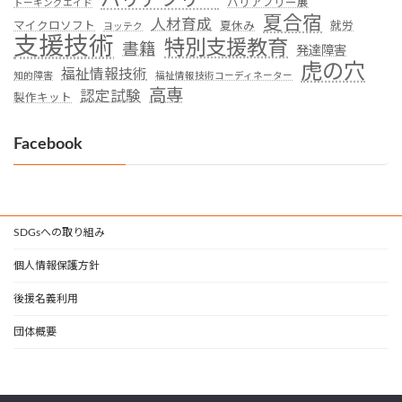
バリアフリー展
トーキングエイド
夏合宿
人材育成
マイクロソフト
夏休み
就労
ヨッテク
支援技術
特別支援教育
書籍
発達障害
虎の穴
福祉情報技術
知的障害
福祉情報技術コーディネーター
高専
認定試験
製作キット
Facebook
SDGsへの取り組み
個人情報保護方針
後援名義利用
団体概要