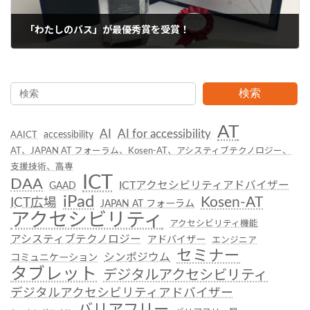
「わたしのバス」が最優秀賞を受賞！
2019年3月30日
検索
AT
AI
AI for accessibility
accessibility
AAICT
AT、JAPAN AT フォーラム、Kosen-AT、アシスティブテクノロジー、
支援技術、高専
ICT
DAA
ICTアクセシビリティアドバイザー
GAAD
iPad
Kosen-AT
ICT広場
JAPAN AT フォーラム
アクセシビリティ
アクセシビリティ機能
アシスティブテクノロジー
アドバイザー
エンジニア
セミナー
シンポジウム
コミュニケーション
タブレット
デジタルアクセシビリティ
デジタルアクセシビリティアドバイザー
バリアフリー