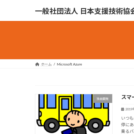
コ
ナ
一般社団法人 日本支援技術協
ン
ビ
テ
ゲ
ン
ー
ツ
シ
へ
ョ
ス
ン
キ
に
ッ
移
ホーム
Microsoft Azure
プ
動
スマ
独自開発
201
いつも
停にあ
乗るバ