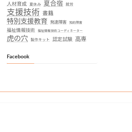
夏合宿
人材育成
夏休み
就労
支援技術
書籍
特別支援教育
発達障害
知的障害
福祉情報技術
福祉情報技術コーディネーター
虎の穴
高専
認定試験
製作キット
Facebook