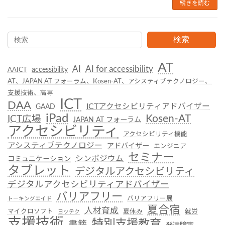
続きを読む
検索
AT
AI
AI for accessibility
accessibility
AAICT
AT、JAPAN AT フォーラム、Kosen-AT、アシスティブテクノロジー、
支援技術、高専
ICT
DAA
ICTアクセシビリティアドバイザー
GAAD
iPad
Kosen-AT
ICT広場
JAPAN AT フォーラム
アクセシビリティ
アクセシビリティ機能
アシスティブテクノロジー
アドバイザー
エンジニア
セミナー
シンポジウム
コミュニケーション
タブレット
デジタルアクセシビリティ
デジタルアクセシビリティアドバイザー
バリアフリー
バリアフリー展
トーキングエイド
夏合宿
人材育成
マイクロソフト
夏休み
就労
ヨッテク
支援技術
特別支援教育
書籍