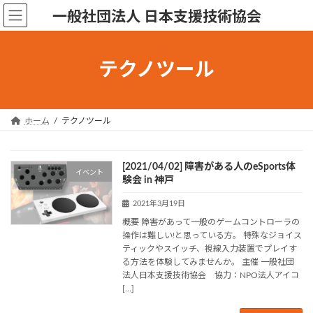
コ
ナ
一般社団法人 日本支援技術協会
ン
ビ
テ
ゲ
ン
ー
テクノツール
ツ
シ
へ
ョ
ス
ン
キ
に
ホーム
テクノツール
ッ
移
プ
動
[2021/04/02] 障害がある人のeSports体
イベント
験会 in 神戸
2021年3月19日
概要 障害があって一般のゲームコントローラの
操作は難しい!と思っている方。 特殊なジョイス
ティックやスイッチ、視線入力装置でプレイす
る方法を体験してみませんか。 主催 一般社団
法人日本支援技術協会 協力：NPO法人アイコ
[…]