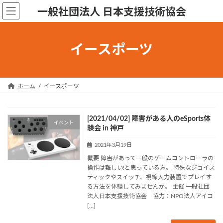
コ
ナ
一般社団法人 日本支援技術協会
ン
ビ
テ
ゲ
ン
ー
イースポーツ
ツ
シ
へ
ョ
ス
ン
キ
に
ホーム
イースポーツ
ッ
移
プ
動
[2021/04/02] 障害がある人のeSports体
イベント
験会 in 神戸
2021年3月19日
概要 障害があって一般のゲームコントローラの
操作は難しい!と思っている方。 特殊なジョイス
ティックやスイッチ、視線入力装置でプレイす
る方法を体験してみませんか。 主催 一般社団
法人日本支援技術協会 協力：NPO法人アイコ
[…]