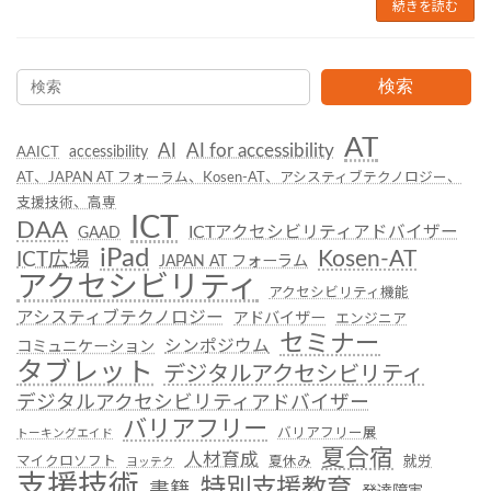
続きを読む
検索
AT
AI
AI for accessibility
accessibility
AAICT
AT、JAPAN AT フォーラム、Kosen-AT、アシスティブテクノロジー、
支援技術、高専
ICT
DAA
ICTアクセシビリティアドバイザー
GAAD
iPad
Kosen-AT
ICT広場
JAPAN AT フォーラム
アクセシビリティ
アクセシビリティ機能
アシスティブテクノロジー
アドバイザー
エンジニア
セミナー
シンポジウム
コミュニケーション
タブレット
デジタルアクセシビリティ
デジタルアクセシビリティアドバイザー
バリアフリー
バリアフリー展
トーキングエイド
夏合宿
人材育成
マイクロソフト
夏休み
就労
ヨッテク
支援技術
特別支援教育
書籍