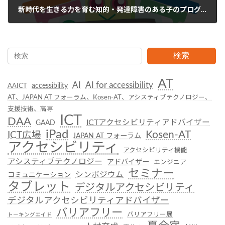
新時代を生きる力を育む知的・発達障害のある子のプログラミング教育実践
2020年5月22日
検索
AT
AI
AI for accessibility
accessibility
AAICT
AT、JAPAN AT フォーラム、Kosen-AT、アシスティブテクノロジー、
支援技術、高専
ICT
DAA
ICTアクセシビリティアドバイザー
GAAD
iPad
Kosen-AT
ICT広場
JAPAN AT フォーラム
アクセシビリティ
アクセシビリティ機能
アシスティブテクノロジー
アドバイザー
エンジニア
セミナー
シンポジウム
コミュニケーション
タブレット
デジタルアクセシビリティ
デジタルアクセシビリティアドバイザー
バリアフリー
バリアフリー展
トーキングエイド