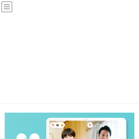
コ
ナ
一般社団法人 日本支援技術協会
ン
ビ
テ
ゲ
ン
ー
お知らせ
ツ
シ
へ
ョ
ス
ン
キ
に
ホーム
お知らせ
ッ
移
顔が見える筆談コミュニケーションツール「Write With」
プ
動
顔が見える筆談コミュニケーショ
ンツール「Write With」
最
2020年5月21日
2020年5月21日
事務局
終
更
新
日
時
: