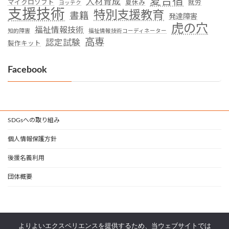
夏合宿
人材育成
マイクロソフト
夏休み
就労
ヨッテク
支援技術
特別支援教育
書籍
発達障害
虎の穴
福祉情報技術
知的障害
福祉情報技術コーディネーター
高専
認定試験
製作キット
Facebook
SDGsへの取り組み
個人情報保護方針
後援名義利用
団体概要
よりよいエクスペリエンスを提供するため、当ウェブサイトでは