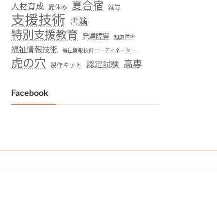
夏合宿
人材育成
夏休み
就労
支援技術
書籍
特別支援教育
発達障害
知的障害
福祉情報技術
福祉情報技術コーディネーター
虎の穴
高専
認定試験
製作キット
Facebook