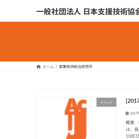
コ
ナ
一般社団法人 日本支援技術協
ン
ビ
テ
ゲ
ン
ー
ツ
シ
へ
ョ
ス
ン
キ
に
ッ
移
ホーム
産業技術総合研究所
プ
動
[20
イベント
201
概要 
は、長
10月