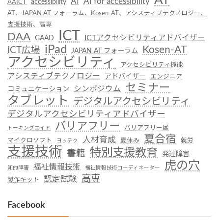
AT
AI
AI for accessibility
accessibility
AAICT
AT、JAPAN AT フォーラム、Kosen-AT、アシスティブテクノロジー、
支援技術、高専
ICT
DAA
ICTアクセシビリティアドバイザー
GAAD
iPad
Kosen-AT
ICT広場
JAPAN AT フォーラム
アクセシビリティ
アクセシビリティ機能
アシスティブテクノロジー
アドバイザー
エンジニア
セミナー
シンポジウム
コミュニケーション
タブレット
デジタルアクセシビリティ
デジタルアクセシビリティアドバイザー
バリアフリー
バリアフリー展
トーキングエイド
夏合宿
人材育成
マイクロソフト
夏休み
就労
ヨッテク
支援技術
特別支援教育
書籍
発達障害
虎の穴
福祉情報技術
知的障害
福祉情報技術コーディネーター
高専
認定試験
製作キット
Facebook