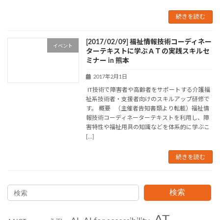
続きを読む
[2017/02/09] 福祉情報技術コーディネー
イベント
ターテキストに学ぶＡＴの実践スキルセ
ミナー in 熊本
2017年2月1日
IT技術で障害者や高齢者をサポートする介護福
祉系技術者・支援者向けのスキルアップ研修で
す。 概要 （主催者告知書類より転載）福祉情
報技術コーディネーターテキストを利用し、障
害特性や福祉用具の知識などを体系的に学ぶこ
[…]
続きを読む
検索