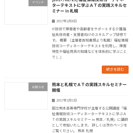
[2017/02/25] 福祉情報技術コーディネー
イベント
ターテキストに学ぶＡＴの実践スキルセ
ミナー in 札幌
2017年2月8日
IT技術で障害者や高齢者をサポートする介護福
祉系技術者・支援者向けのスキルアップ研修で
す。 概要 （主催者告知書類より転載）福祉情報
技術コーディネーターテキストを利用し、障害
特性や福祉用具の知識などを体系的に学ぶこと
で […]
続きを読む
熊本と札幌でＡＴの実践スキルセミナー
お知らせ
開催
2017年2月1日
国立熊本高等専門学校が主催する公開講座「福
祉情報技術コーディネーターテキストに学ぶＡ
Ｔの実践スキルセミナー in 熊本／札幌」に講師
として参加いたします。 詳しくは次のページを
ご覧ください。 熊本 札幌