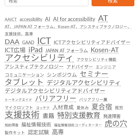
検索
AT
AI
AI for accessibility
accessibility
AAICT
AT、JAPAN AT フォーラム、Kosen-AT、アシスティブテクノロジー、
支援技術、高専
ICT
DAA
ICTアクセシビリティアドバイザー
GAAD
iPad
Kosen-AT
ICT広場
JAPAN AT フォーラム
アクセシビリティ
アクセシビリティ機能
アシスティブテクノロジー
アドバイザー
エンジニア
セミナー
シンポジウム
コミュニケーション
タブレット
デジタルアクセシビリティ
デジタルアクセシビリティアドバイザー
バリアフリー
バリアフリー展
トーキングエイド
夏合宿
人材育成
マイクロソフト
夏休み
就労
ヨッテク
支援技術
特別支援教育
書籍
発達障害
虎の穴
福祉情報技術
知的障害
福祉情報技術コーディネーター
高専
認定試験
製作キット