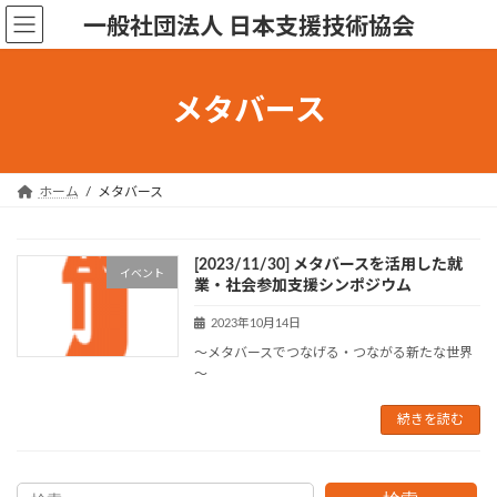
コ
ナ
一般社団法人 日本支援技術協会
ン
ビ
テ
ゲ
ン
ー
メタバース
ツ
シ
へ
ョ
ス
ン
キ
に
ホーム
メタバース
ッ
移
プ
動
[2023/11/30] メタバースを活用した就
イベント
業・社会参加支援シンポジウム
2023年10月14日
～メタバースでつなげる・つながる新たな世界
～
続きを読む