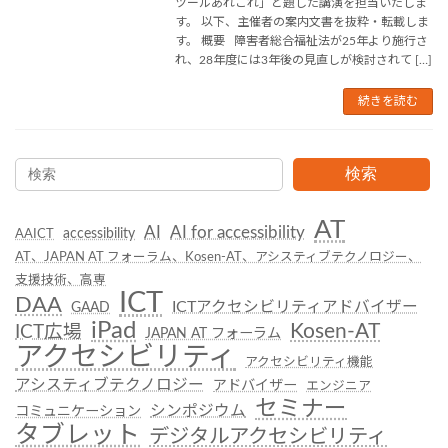
ツールあれこれ」と題した講演を担当いたしま
す。 以下、主催者の案内文書を抜粋・転載しま
す。 概要 障害者総合福祉法が25年より施行さ
れ、28年度には3年後の見直しが検討されて […]
続きを読む
検索
AT
AI
AI for accessibility
accessibility
AAICT
AT、JAPAN AT フォーラム、Kosen-AT、アシスティブテクノロジー、
支援技術、高専
ICT
DAA
ICTアクセシビリティアドバイザー
GAAD
iPad
Kosen-AT
ICT広場
JAPAN AT フォーラム
アクセシビリティ
アクセシビリティ機能
アシスティブテクノロジー
アドバイザー
エンジニア
セミナー
シンポジウム
コミュニケーション
タブレット
デジタルアクセシビリティ