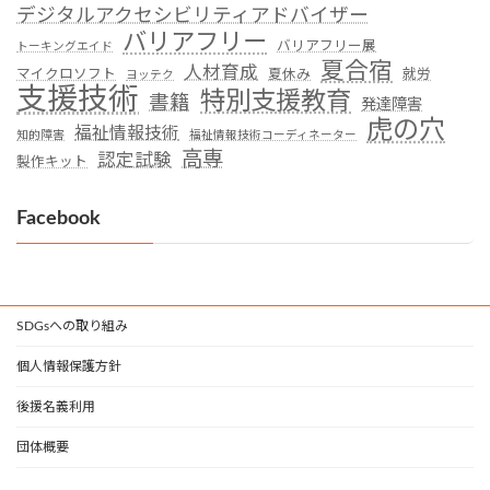
デジタルアクセシビリティアドバイザー
バリアフリー
バリアフリー展
トーキングエイド
夏合宿
人材育成
マイクロソフト
夏休み
就労
ヨッテク
支援技術
特別支援教育
書籍
発達障害
虎の穴
福祉情報技術
知的障害
福祉情報技術コーディネーター
高専
認定試験
製作キット
Facebook
SDGsへの取り組み
個人情報保護方針
後援名義利用
団体概要