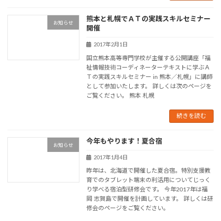
熊本と札幌でＡＴの実践スキルセミナー
お知らせ
開催
2017年2月1日
国立熊本高等専門学校が主催する公開講座「福
祉情報技術コーディネーターテキストに学ぶＡ
Ｔの実践スキルセミナー in 熊本／札幌」に講師
として参加いたします。 詳しくは次のページを
ご覧ください。 熊本 札幌
続きを読む
今年もやります！夏合宿
お知らせ
2017年1月4日
昨年は、北海道で開催した夏合宿。特別支援教
育でのタブレット端末の利活用についてじっく
り学べる宿泊型研修会です。 今年2017年は福
岡 志賀島で開催を計画しています。 詳しくは研
修会のページをご覧ください。