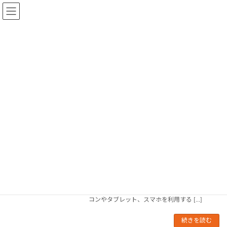
コ
ナ
一般社団法人 日本支援技術協会
ン
ビ
テ
ゲ
ン
ー
お知らせ
ツ
シ
へ
ョ
ス
ン
キ
に
ホーム
お知らせ
ッ
移
プ
動
バリアフリー2017でセミナーと情報支援
お知らせ
機器展示します
2017年3月3日
毎年春に大阪で開催される西日本最大級の総合
福祉機器展「バリアフリー2017」に協力し、展
示ブース運営とセミナーを実施します。今年は
4/20-4/22です。 展示では「ICT広場」で、パソ
コンやタブレット、スマホを利用する […]
続きを読む