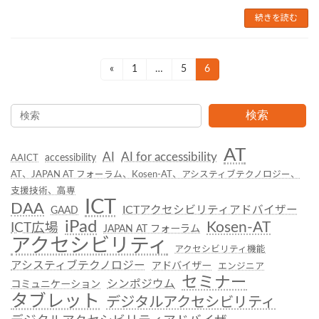
続きを読む
投
«
1
…
5
6
固
固
固
定
定
定
稿
ペ
ペ
ペ
の
検索
ー
ー
ー
ジ
ジ
ジ
ペ
AT
AI
AI for accessibility
accessibility
AAICT
ー
AT、JAPAN AT フォーラム、Kosen-AT、アシスティブテクノロジー、
ジ
支援技術、高専
ICT
DAA
ICTアクセシビリティアドバイザー
送
GAAD
iPad
Kosen-AT
ICT広場
JAPAN AT フォーラム
り
アクセシビリティ
アクセシビリティ機能
アシスティブテクノロジー
アドバイザー
エンジニア
セミナー
シンポジウム
コミュニケーション
タブレット
デジタルアクセシビリティ