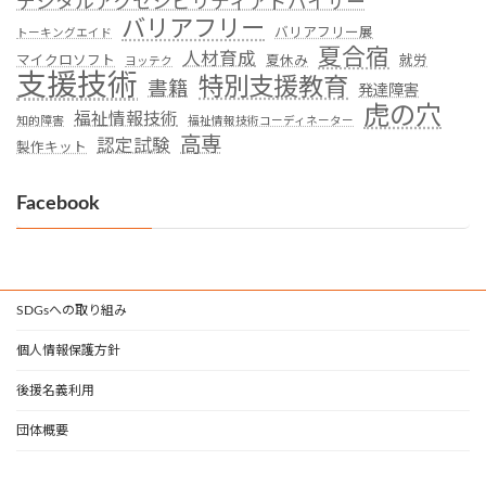
デジタルアクセシビリティアドバイザー
バリアフリー
バリアフリー展
トーキングエイド
夏合宿
人材育成
マイクロソフト
夏休み
就労
ヨッテク
支援技術
特別支援教育
書籍
発達障害
虎の穴
福祉情報技術
知的障害
福祉情報技術コーディネーター
高専
認定試験
製作キット
Facebook
SDGsへの取り組み
個人情報保護方針
後援名義利用
団体概要