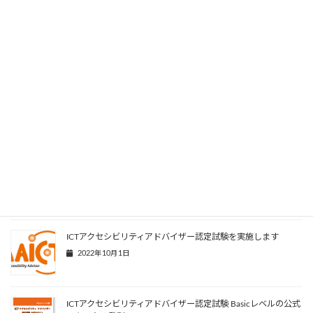
当協会としては、昨年より試験を実施しそのスキルを認定してい
る「
ICTアクセシビリティアドバイザー
」の中で希望される方を
「デジタル推進委員」としてデジタル庁に申請していくこととし
ました。障害のある人をはじめ、デジタルの利活用が苦手な人の
サポートをする地域の頼れる人材としてますます期待されていま
す。
Facebook
X
Bluesky
Threads
LINE
Copy
関連記事
ICTアクセシビリティアドバイザー認定試験を実施します
2022年10月1日
ICTアクセシビリティアドバイザー認定試験 Basicレベルの公式