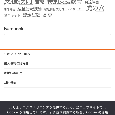
支援技術
特別支援教育
書籍
発達障害
虎の穴
福祉情報技術
知的障害
福祉情報技術コーディネーター
高専
認定試験
製作キット
Facebook
SDGsへの取り組み
個人情報保護方針
後援名義利用
団体概要
よりよいエクスペリエンスを提供するため、当ウェブサイトでは
Cookie を使用しています。引き続き閲覧する場合、Cookie の使用