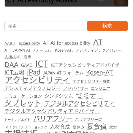
2022年10月1日
検索
AT
AI
AI for accessibility
accessibility
AAICT
AT、JAPAN AT フォーラム、Kosen-AT、アシスティブテクノロジー、
支援技術、高専
ICT
DAA
ICTアクセシビリティアドバイザー
GAAD
iPad
Kosen-AT
ICT広場
JAPAN AT フォーラム
アクセシビリティ
アクセシビリティ機能
アシスティブテクノロジー
アドバイザー
エンジニア
セミナー
シンポジウム
コミュニケーション
タブレット
デジタルアクセシビリティ
デジタルアクセシビリティアドバイザー
バリアフリー
バリアフリー展
トーキングエイド
夏合宿
人材育成
マイクロソフト
夏休み
就労
ヨッテク