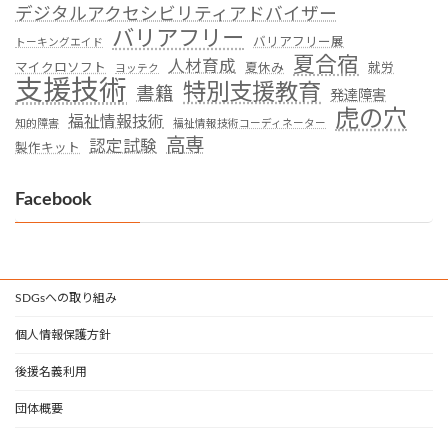
デジタルアクセシビリティアドバイザー
バリアフリー
バリアフリー展
トーキングエイド
夏合宿
人材育成
マイクロソフト
夏休み
就労
ヨッテク
支援技術
特別支援教育
書籍
発達障害
虎の穴
福祉情報技術
知的障害
福祉情報技術コーディネーター
高専
認定試験
製作キット
Facebook
SDGsへの取り組み
個人情報保護方針
後援名義利用
団体概要