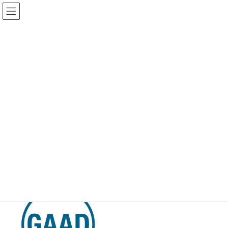
コ
ナ
一般社団法人 日本支援技術協会
ン
ビ
テ
ゲ
ン
ー
お知らせ
ツ
シ
へ
ョ
ス
ン
キ
に
ホーム
お知らせ
Global Accessibility Awareness Day (GAAD) 2020
ッ
移
プ
動
Global Accessibility Awareness
Day (GAAD) 2020
最
2020年5月1日
2020年5月21日
事務局
終
更
新
日
時
: