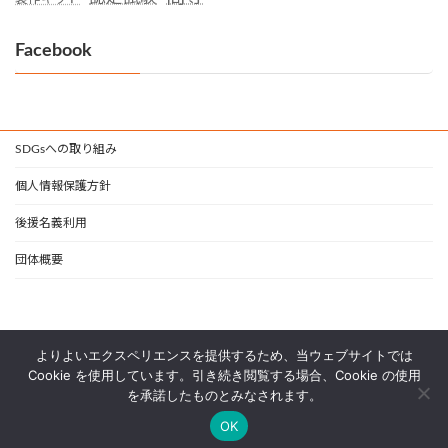
Facebook
SDGsへの取り組み
個人情報保護方針
後援名義利用
団体概要
よりよいエクスペリエンスを提供するため、当ウェブサイトでは
Cookie を使用しています。引き続き閲覧する場合、Cookie の使用
を承諾したものとみなされます。
Copyright © 一般社団法人 日本支援技術協会 All Rights Reserved.
OK
Powered by
WordPress
with
Lightning Theme
&
VK All in One Expansion Unit