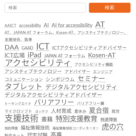
検索
AT
AI
AI for accessibility
accessibility
AAICT
AT、JAPAN AT フォーラム、Kosen-AT、アシスティブテクノロジー、
支援技術、高専
ICT
DAA
ICTアクセシビリティアドバイザー
GAAD
iPad
Kosen-AT
ICT広場
JAPAN AT フォーラム
アクセシビリティ
アクセシビリティ機能
アシスティブテクノロジー
アドバイザー
エンジニア
セミナー
シンポジウム
コミュニケーション
タブレット
デジタルアクセシビリティ
デジタルアクセシビリティアドバイザー
バリアフリー
バリアフリー展
トーキングエイド
夏合宿
人材育成
マイクロソフト
夏休み
就労
ヨッテク
支援技術
特別支援教育
書籍
発達障害
虎の穴
福祉情報技術
知的障害
福祉情報技術コーディネーター
高専
認定試験
製作キット