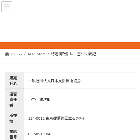
コ
ナ
一般社団法人 日本支援技術協会
ン
ビ
テ
ゲ
ン
ー
特定商取引法に基づく表記
ツ
シ
へ
ョ
ス
ン
キ
に
ホーム
JATC Store
特定商取引法に基づく表記
ッ
移
プ
動
販売
一般社団法人日本支援技術協会
社名
運営
責任
小野 雄次郎
者
所在
124-0012 東京都葛飾区立石7-7-9
地
電話
03-6821-1043
番号