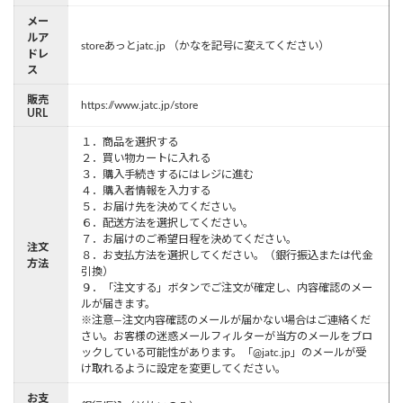
メー
ルア
storeあっとjatc.jp （かなを記号に変えてください）
ドレ
ス
販売
https://www.jatc.jp/store
URL
１．商品を選択する
２．買い物カートに入れる
３．購入手続きするにはレジに進む
４．購入者情報を入力する
５．お届け先を決めてください。
６．配送方法を選択してください。
７．お届けのご希望日程を決めてください。
注文
８．お支払方法を選択してください。（銀行振込または代金
方法
引換）
９．「注文する」ボタンでご注文が確定し、内容確認のメー
ルが届きます。
※注意—注文内容確認のメールが届かない場合はご連絡くだ
さい。お客様の迷惑メールフィルターが当方のメールをブロ
ックしている可能性があります。「@jatc.jp」のメールが受
け取れるように設定を変更してください。
お支