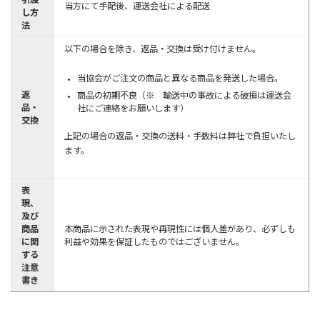
引渡
当方にて手配後、運送会社による配送
し方
法
以下の場合を除き、返品・交換は受け付けません。
当協会がご注文の商品と異なる商品を発送した場合。
返
商品の初期不良（※ 輸送中の事故による破損は運送会
品・
社にご連絡をお願いします）
交換
上記の場合の返品・交換の送料・手数料は弊社で負担いたし
ます。
表
現、
及び
商品
本商品に示された表現や再現性には個人差があり、必ずしも
に関
利益や効果を保証したものではございません。
する
注意
書き