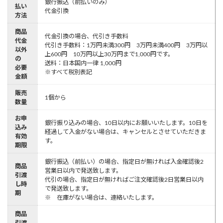
銀行振込（前払いのみ）
払い
代金引換
方法
商品
代金引換の場合、代引き手数料
代金
代引き手数料：1万円未満300円 3万円未満400円 3万円以
以外
上600円 10万円以上30万円まで1,000円です。
の
送料：日本国内一律 1,000円
必要
※すべて税別表記
金額
販売
1個から
数量
お申
銀行振り込みの場合、10日以内にお願いいたします。10日を
込み
経過して入金がない場合は、キャンセルとさせていただきま
有効
す。
期限
銀行振込（前払い）の場合、指定日が無ければ入金確認後2
商品
営業日以内で発送致します。
引渡
代引の場合、指定日が無ければご注文確認後2日営業日以内
し時
で発送致します。
期
※ 在庫がない場合は、連絡いたします。
商品