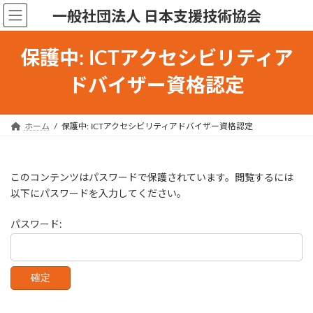
コ
ナ
一般社団法人 日本支援技術協会
ン
ビ
テ
ゲ
ン
ー
保護中: ICTアクセシビリティア
ツ
シ
へ
ョ
ドバイザー資格認定
ス
ン
キ
に
ッ
移
ホーム
保護中: ICTアクセシビリティアドバイザー資格認定
プ
動
このコンテンツはパスワードで保護されています。閲覧するには
以下にパスワードを入力してください。
パスワード: