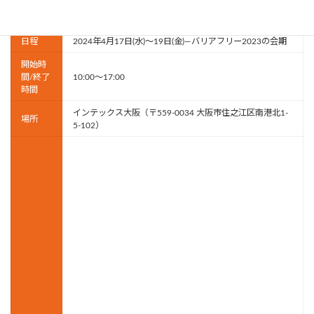
社会福祉法人 大阪府社会福祉協議会・テレビ大阪・テレ
主催
ビ大阪エクスプロ
日程
2024年4月17日(水)～19日(金)—バリアフリー2023の会期
開始時
間/終了
10:00～17:00
時間
インテックス大阪（〒559-0034 大阪市住之江区南港北1-
場所
5-102）